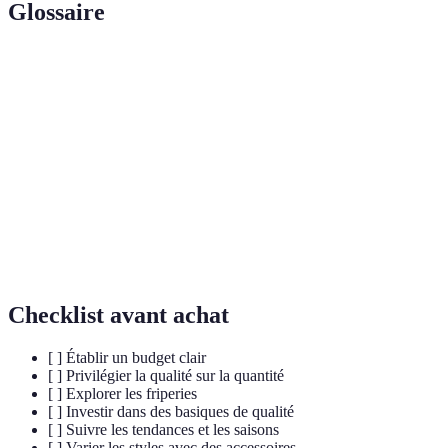
Glossaire
Terme
Définition
Mode
Mode qui prend en compte l'impact social et
éthique
environnemental lors de la fabrication.
Fast
Pratique de production rapide de vêtements à bas coûts,
fashion
souvent dans des conditions peu éthiques.
Basiques
Vêtements intemporels et essentiels, faciles à combiner.
Checklist avant achat
[ ] Établir un budget clair
[ ] Privilégier la qualité sur la quantité
[ ] Explorer les friperies
[ ] Investir dans des basiques de qualité
[ ] Suivre les tendances et les saisons
[ ] Varier les styles avec des accessoires