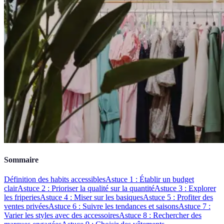
Sommaire
Définition des habits accessibles
Astuce 1 : Établir un budget
clair
Astuce 2 : Prioriser la qualité sur la quantité
Astuce 3 : Explorer
les friperies
Astuce 4 : Miser sur les basiques
Astuce 5 : Profiter des
ventes privées
Astuce 6 : Suivre les tendances et saisons
Astuce 7 :
Varier les styles avec des accessoires
Astuce 8 : Rechercher des