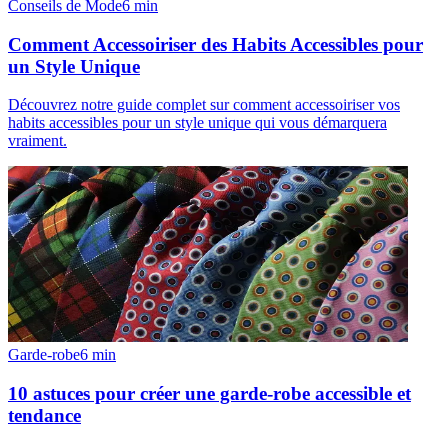
Conseils de Mode
6
min
Comment Accessoiriser des Habits Accessibles pour
un Style Unique
Découvrez notre guide complet sur comment accessoiriser vos
habits accessibles pour un style unique qui vous démarquera
vraiment.
Garde-robe
6
min
10 astuces pour créer une garde-robe accessible et
tendance