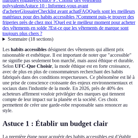
marques engagées
Astuce 9 : Choisir des vêtements
polyvalents
Astuce 10 : Informez-vous avant
d'acheter
Glossaire
Checklist avant achat
FAQ
Quels sont les meilleurs
matériaux pour des habits accessibles ?
Comment puis-je trouver des
friperies près de chez moi ?
Quel est le meilleur moment pour acheter
des vêtements en solde ?
Est-ce que les vêtements de marque sont
toujours plus chers ?
Sommaire
(
18
sections
)
Les
habits accessibles
désignent des vêtements qui allient prix
raisonnable et esthétique. Il est important de noter que "accessible"
ne signifie pas seulement bon marché, mais aussi éthique et durable.
Selon
UFC-Que Choisir
, la mode éthique est en forte croissance,
avec de plus en plus de consommateurs recherchant des habits
fabriqués dans des conditions respectueuses. Ce phénomène est lié à
une prise de conscience croissante des enjeux environnementaux et
sociaux dans l'industrie de la mode. En 2026, près de 40% des
acheteurs affirment vouloir privilégier des marques qui tiennent
compte de leur impact sur la planète et la société. Ces choix
permettent de créer une garde-robe responsable sans renoncer au
style.
Astuce 1 : Établir un budget clair
La première étape pour acquérir des habits accessibles est d’établir