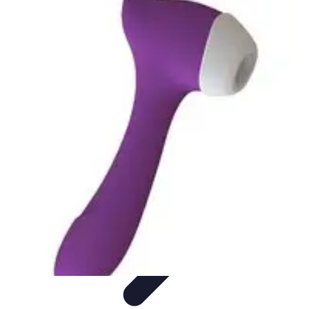
Habits Accessibles
Garde-Robe
Conseils
Mode Sportive
Mode Professionnelle
Mode
Éco-responsable
Habits Accessibles