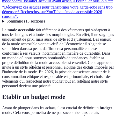
moodboard
Glossaire
Checklist avant achat
📺 Pour aller plus loin :**
*Découvrez ces astuces pour transformer votre garde-robe sans trop
dépenser.* Recherchez sur YouTube : "mode accessible 2026
conseils".
Sommaire
(
13
sections
)
La
mode accessible
fait référence à des vêtements qui s'adaptent à
tous les budgets et à toutes les morphologies. En effet, il ne s'agit pas
uniquement de prix, mais aussi de style et d'ajustement. Les enjeux
de la mode accessible vont au-delà de l'économie : il s'agit de se
sentir bien dans sa peau, d'affirmer sa personnalité et de se
conformer à ses valeurs, notamment en matière de durabilité. Dans
un monde où nous sommes bombardés de tendances, établir sa
propre définition de la mode accessible est essentiel. Cette approche
invite à un style réfléchi et personnel, éloigné des dictats imposés par
l'industrie de la mode. En 2026, la prise de conscience autour de la
consommation éthique et responsable est primordiale, et choisir des
vêtements qui respectent notre budget tout en reflétant notre style
personnel devient une priorité.
Établir un budget mode
Avant de plonger dans les achats, il est crucial de définir un
budget
mode. Cela vous permettra de ne pas succomber aux achats