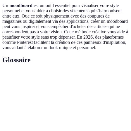
Un
moodboard
est un outil essentiel pour visualiser votre style
personnel et vous aider à choisir des vêtements qui s'harmonisent
entre eux. Que ce soit physiquement avec des coupures de
magazines ou digitalement via des applications, créer un moodboard
peut vous inspirer et vous empêcher d'acheter des articles qui ne
correspondent pas à votre vision. Cette méthode créative vous aide à
peaufiner votre style sans trop dépenser. En 2026, des plateformes
comme Pinterest facilitent la création de ces panneaux d'inspiration,
vous aidant à élaborer un look unique et personnel.
Glossaire
Terme
Définition
Mode
Style vestimentaire qui s'adapte à tous les budgets et
accessible
morphologies
Professionnel qui ajuste les vêtements pour un
Tailleur
meilleur fit
Un collage visuel permettant de définir un style ou