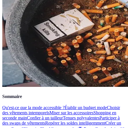
Sommaire
Qu'est-ce que la mode accessible ?
Établir un budget mode
Choisir
des vêtements intemporels
Miser sur les accessoires
Shopping en
seconde main
Confier à un tailleur
Tenues polyvalentes
Participer à
des swaps de vêtements
Repérer les soldes intelligemment
Créer un