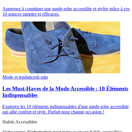
Apprenez à constituer une garde-robe accessible et stylée grâce à ces
10 astuces simples et efficaces.
Mode et tendances
6
min
Les Must-Haves de la Mode Accessible : 10 Éléments
Indispensables
Explorez les 10 éléments indispensables d'une garde-robe accessible
qui allie confort et style. Parfait pour chaque occasion !
Habits Accessibles
Votre source d'information pour tout savoir sur
habits accessibles
.