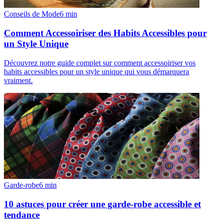
Conseils de Mode
6
min
Comment Accessoiriser des Habits Accessibles pour
un Style Unique
Découvrez notre guide complet sur comment accessoiriser vos
habits accessibles pour un style unique qui vous démarquera
vraiment.
Garde-robe
6
min
10 astuces pour créer une garde-robe accessible et
tendance