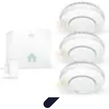
Habits Accessibles
Garde-Robe
Conseils
Mode Sportive
Mode Professionnelle
Mode
Éco-responsable
Habits Accessibles