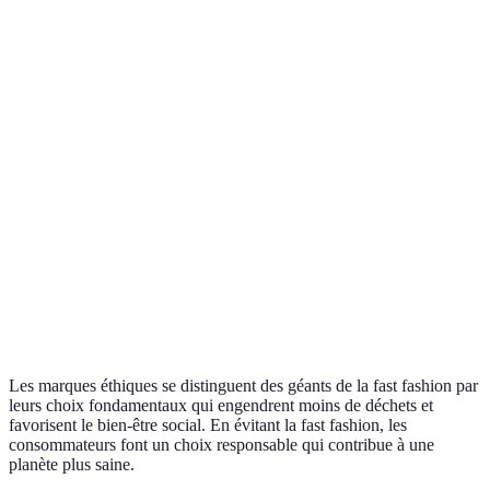
Critère
Marques Éthiques
Fast Fashion
Verdict
Matériaux
Durables
Synthétiques
Éthique
Conditions de
Souvent
Chroni
Favorables
travail
médiocres
sociale
Économ
Durabilité
Haute
Faible
circulai
Impact
Urgenc
Bas
Élevé
environnemental
climati
Les marques éthiques se distinguent des géants de la fast fashion par
leurs choix fondamentaux qui engendrent moins de déchets et
favorisent le bien-être social. En évitant la fast fashion, les
consommateurs font un choix responsable qui contribue à une
planète plus saine.