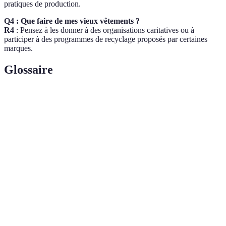
pratiques de production.
Q4 : Que faire de mes vieux vêtements ?
R4
: Pensez à les donner à des organisations caritatives ou à
participer à des programmes de recyclage proposés par certaines
marques.
Glossaire
Terme
Définition
Pratique qui prend en compte l'impact social et
Éthique
environnemental des actions.
Capacité d'un produit à résister à l'épreuve du
Durabilité
temps tout en minimisant son impact écologique.
Approche qui privilégie le respect de
Mode
l'environnement et des personnes tout au long de la
Responsable
chaîne de production.