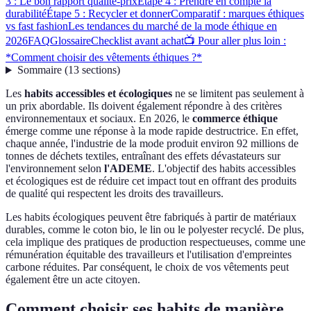
3 : Le bon rapport qualité-prix
Étape 4 : Prendre en compte la
durabilité
Étape 5 : Recycler et donner
Comparatif : marques éthiques
vs fast fashion
Les tendances du marché de la mode éthique en
2026
FAQ
Glossaire
Checklist avant achat
📺 Pour aller plus loin :
*Comment choisir des vêtements éthiques ?*
Sommaire
(
13
sections
)
Les
habits accessibles et écologiques
ne se limitent pas seulement à
un prix abordable. Ils doivent également répondre à des critères
environnementaux et sociaux. En 2026, le
commerce éthique
émerge comme une réponse à la mode rapide destructrice. En effet,
chaque année, l'industrie de la mode produit environ 92 millions de
tonnes de déchets textiles, entraînant des effets dévastateurs sur
l'environnement selon
l'ADEME
. L'objectif des habits accessibles
et écologiques est de réduire cet impact tout en offrant des produits
de qualité qui respectent les droits des travailleurs.
Les habits écologiques peuvent être fabriqués à partir de matériaux
durables, comme le coton bio, le lin ou le polyester recyclé. De plus,
cela implique des pratiques de production respectueuses, comme une
rémunération équitable des travailleurs et l'utilisation d'empreintes
carbone réduites. Par conséquent, le choix de vos vêtements peut
également être un acte citoyen.
Comment choisir ses habits de manière