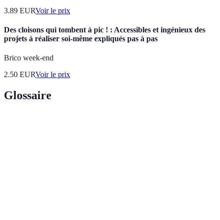
3.89
EUR
Voir le prix
Des cloisons qui tombent à pic ! : Accessibles et ingénieux des
projets à réaliser soi-même expliqués pas à pas
Brico week-end
2.50
EUR
Voir le prix
Glossaire
Terme
Définition
Ajouter des accessoires à une tenue pour améliorer
Accessoiriser
le style et l'attrait visuel.
Qui peut être utilisé ou porté de plusieurs façons
Polyvalent
différentes.