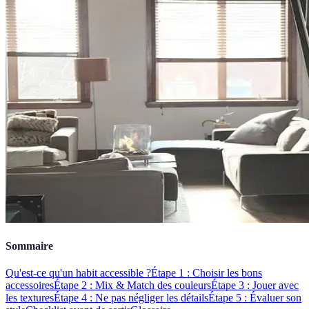
Sommaire
Qu'est-ce qu'un habit accessible ?
Étape 1 : Choisir les bons
accessoires
Étape 2 : Mix & Match des couleurs
Étape 3 : Jouer avec
les textures
Étape 4 : Ne pas négliger les détails
Étape 5 : Évaluer son