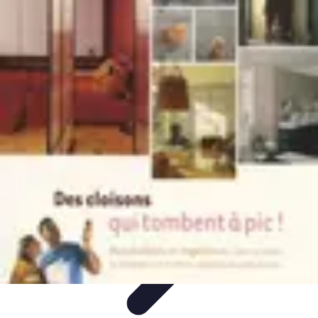
Habits Accessibles
Garde-Robe
Conseils
Mode Sportive
Mode Professionnelle
Mode
Éco-responsable
Habits Accessibles