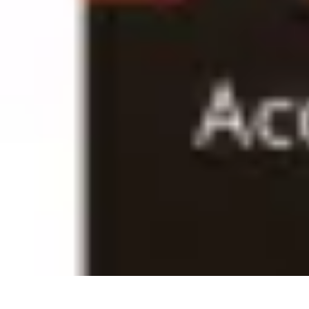
Habits Accessibles
Garde-Robe
Conseils
Mode Sportive
Mode Professionnelle
Mode Éco-r
Habits Accessibles