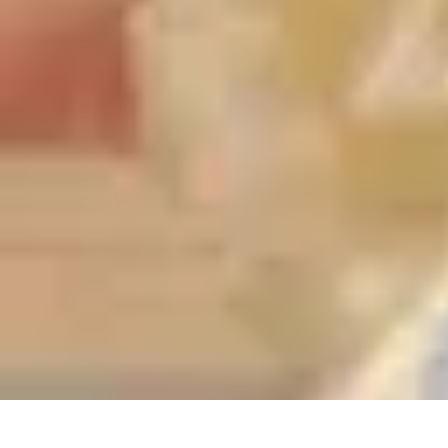
Habits Accessibles
Garde-Robe
Conseils
Mode Sportive
Mode Professionnelle
Mode Éco-r
Habits Accessibles