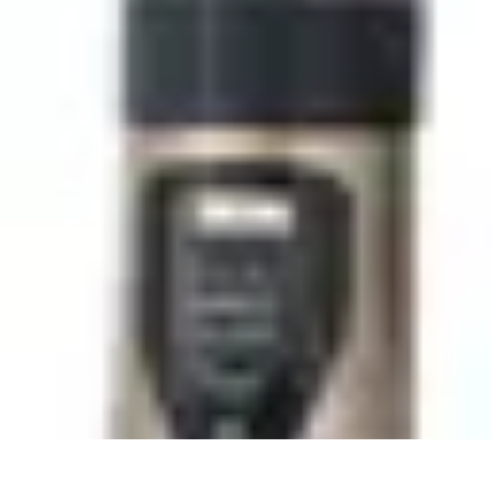
Habits Accessibles
Garde-Robe
Conseils
Mode Sportive
Mode Professionnelle
Mode Éco-r
Habits Accessibles