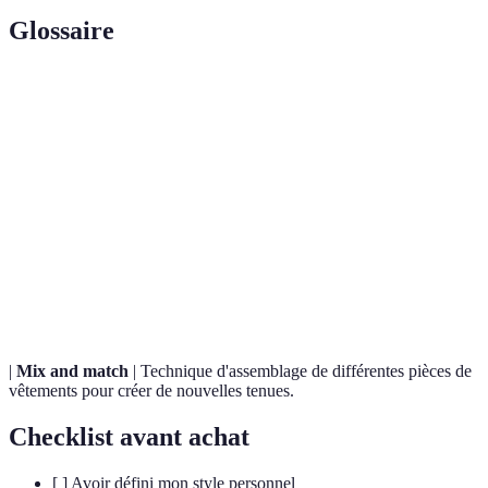
Glossaire
Terme
Définition
Garde-
Ensemble de vêtements à portée financière et facile à
robe
combiner pour un style personnel cohérent.
accessible
Pratique d'achat qui privilégie les vêtements fabriqués
Mode
de manière éthique et respectueuse de
durable
l'environnement.
|
Mix and match
| Technique d'assemblage de différentes pièces de
vêtements pour créer de nouvelles tenues.
Checklist avant achat
[ ] Avoir défini mon style personnel