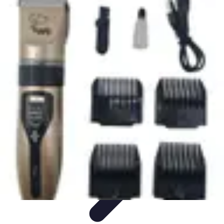
Habits Accessibles
Garde-Robe
Conseils
Mode Sportive
Mode Professionnelle
Mode
Éco-responsable
Habits Accessibles