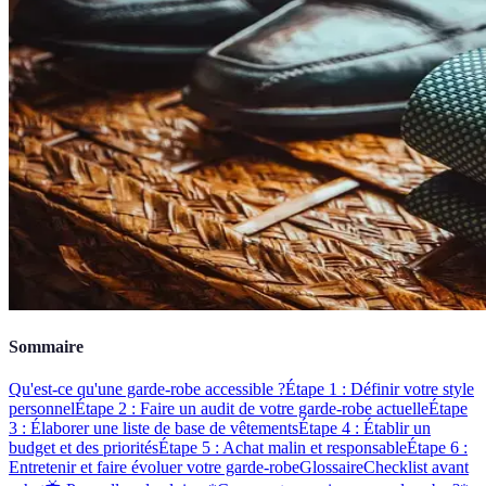
Sommaire
Qu'est-ce qu'une garde-robe accessible ?
Étape 1 : Définir votre style
personnel
Étape 2 : Faire un audit de votre garde-robe actuelle
Étape
3 : Élaborer une liste de base de vêtements
Étape 4 : Établir un
budget et des priorités
Étape 5 : Achat malin et responsable
Étape 6 :
Entretenir et faire évoluer votre garde-robe
Glossaire
Checklist avant