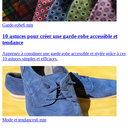
Garde-robe
6
min
10 astuces pour créer une garde-robe accessible et
tendance
Apprenez à constituer une garde-robe accessible et stylée grâce à ces
10 astuces simples et efficaces.
Mode et tendances
6
min