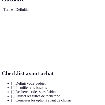
| Terme | Définition
Vêtements fabriqués avec le souci de
Mode éthique
l'environnement et de droits humains.
Vêtements de
Habits précédemment portés et revendus,
seconde main
souvent à bas prix.
Montant alloué pour un achat ou un ensemble
Budget
d'achats.
Checklist avant achat
[ ] Définir votre budget
[ ] Identifier vos besoins
[ ] Rechercher des sites fiables
[ ] Utiliser les filtres de recherche
[ ] Comparer les options avant de choisir