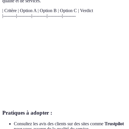
qualité et de services.
| Critère | Option A | Option B | Option C | Verdict
|---------|----------|----------|----------|---------
Fiabilité
Zalando
ASOS
Vinted
Fiable
Non
Éthique
Patagonia
Everlane
Éthique
précisé
Mieux
Souvent
Coût
Disponible
Disponible
par les
meilleur
temps
Retour
Conditions
Oui
Oui
Pratique
facile
spécifiques
Pratiques à adopter :
Consultez les avis des clients sur des sites comme
Trustpilot
pour vous assurer de la qualité du service.