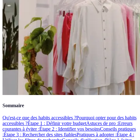
Sommaire
Qu'est-ce que des habits accessibles ?
Pourquoi opter pour des habits
accessibles ?
Étape 1 : Définir votre budget
Astuces de pro :
Erreurs
courantes à éviter :
Étape 2 : Identifier vos besoins
Conseils pratiques
:
Étape 3 : Rechercher des sites fiables
Pratiques à adopter :
Étape 4 :