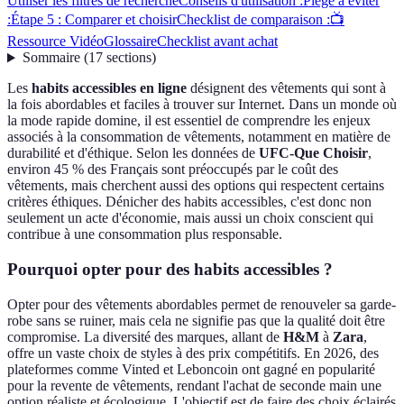
Utiliser les filtres de recherche
Conseils d'utilisation :
Piège à éviter
:
Étape 5 : Comparer et choisir
Checklist de comparaison :
📺
Ressource Vidéo
Glossaire
Checklist avant achat
Sommaire
(
17
sections
)
Les
habits accessibles en ligne
désignent des vêtements qui sont à
la fois abordables et faciles à trouver sur Internet. Dans un monde où
la mode rapide domine, il est essentiel de comprendre les enjeux
associés à la consommation de vêtements, notamment en matière de
durabilité et d'éthique. Selon les données de
UFC-Que Choisir
,
environ 45 % des Français sont préoccupés par le coût des
vêtements, mais cherchent aussi des options qui respectent certains
critères éthiques. Dénicher des habits accessibles, c'est donc non
seulement un acte d'économie, mais aussi un choix conscient qui
contribue à une consommation plus responsable.
Pourquoi opter pour des habits accessibles ?
Opter pour des vêtements abordables permet de renouveler sa garde-
robe sans se ruiner, mais cela ne signifie pas que la qualité doit être
compromise. La diversité des marques, allant de
H&M
à
Zara
,
offre un vaste choix de styles à des prix compétitifs. En 2026, des
plateformes comme Vinted et Leboncoin ont gagné en popularité
pour la revente de vêtements, rendant l'achat de seconde main une
option réaliste et écologique. L'objectif est de faire des choix éclairés