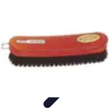
Habits Accessibles
Garde-Robe
Conseils
Mode Sportive
Mode Professionnelle
Mode
Éco-responsable
Habits Accessibles