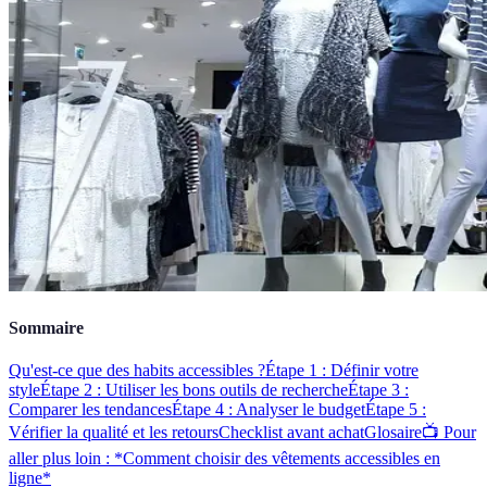
Sommaire
Qu'est-ce que des habits accessibles ?
Étape 1 : Définir votre
style
Étape 2 : Utiliser les bons outils de recherche
Étape 3 :
Comparer les tendances
Étape 4 : Analyser le budget
Étape 5 :
Vérifier la qualité et les retours
Checklist avant achat
Glosaire
📺 Pour
aller plus loin : *Comment choisir des vêtements accessibles en
ligne*