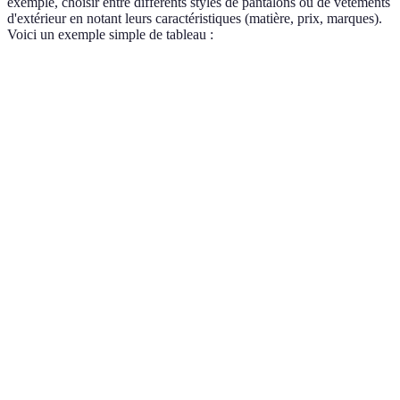
exemple, choisir entre différents styles de pantalons ou de vêtements
d'extérieur en notant leurs caractéristiques (matière, prix, marques).
Voici un exemple simple de tableau :
Critère
Option A
Option B
Option C
Style
Casual
Chic
Sportif
39.99
Prix
29.99 EUR
24.99 EUR
EUR
Coton
Polyester
Matériau
Lin
biologique
recyclé
Rupture de
Disponibilité
En stock
En stock
stock
À privilégier
Parfait
À acheter pour
Verdict
pour le
pour les
les weekends
confort
sorties