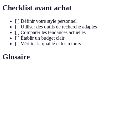
Checklist avant achat
[ ] Définir votre style personnel
[ ] Utiliser des outils de recherche adaptés
[ ] Comparer les tendances actuelles
[ ] Établir un budget clair
[ ] Vérifier la qualité et les retours
Glosaire
Terme
Définition
Habits
Vêtements qui allient style, confort et prix
accessibles
abordable.
Comparateur
Outil en ligne permettant d'évaluer les prix de
de prix
différents revendeurs.
Articles déjà utilisés, souvent en très bon état, qui
Second main
peuvent être achetés à prix réduit.