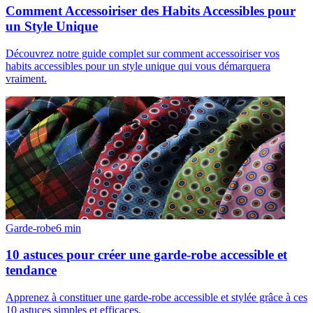
Comment Accessoiriser des Habits Accessibles pour
un Style Unique
Découvrez notre guide complet sur comment accessoiriser vos
habits accessibles pour un style unique qui vous démarquera
vraiment.
Garde-robe
6
min
10 astuces pour créer une garde-robe accessible et
tendance
Apprenez à constituer une garde-robe accessible et stylée grâce à ces
10 astuces simples et efficaces.