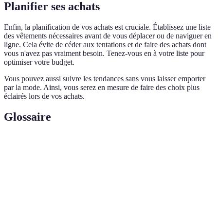
Planifier ses achats
Enfin, la planification de vos achats est cruciale. Établissez une liste
des vêtements nécessaires avant de vous déplacer ou de naviguer en
ligne. Cela évite de céder aux tentations et de faire des achats dont
vous n'avez pas vraiment besoin. Tenez-vous en à votre liste pour
optimiser votre budget.
Vous pouvez aussi suivre les tendances sans vous laisser emporter
par la mode. Ainsi, vous serez en mesure de faire des choix plus
éclairés lors de vos achats.
Glossaire
Terme
Définition
Budget
Montant planifié à dépenser pour l'achat de
vestimentaire
vêtements sur une période donnée.
Basiques
Vêtements classiques qui ne se démodent pas et
intemporels
s'adaptent à de nombreuses occasions.