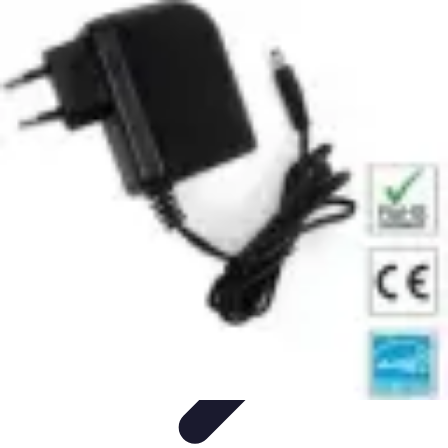
Habits Accessibles
Garde-Robe
Conseils
Mode Sportive
Mode Professionnelle
Mode
Éco-responsable
Habits Accessibles