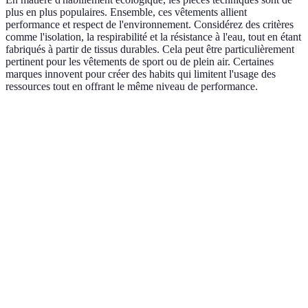
plus en plus populaires. Ensemble, ces vêtements allient
performance et respect de l'environnement. Considérez des critères
comme l'isolation, la respirabilité et la résistance à l'eau, tout en étant
fabriqués à partir de tissus durables. Cela peut être particulièrement
pertinent pour les vêtements de sport ou de plein air. Certaines
marques innovent pour créer des habits qui limitent l'usage des
ressources tout en offrant le même niveau de performance.
Critères
Option A
Option B
Verdict
Option A est
Coton
Polyester
Matériaux
plus
Biologique
Recyclé
écologique
Option A est
Connu pour
Moins
Durabilité
le meilleur
sa longévité
résistant
choix
Impact
Faible
Impact
Option A est
Environnemental
impact
élevé
idéal