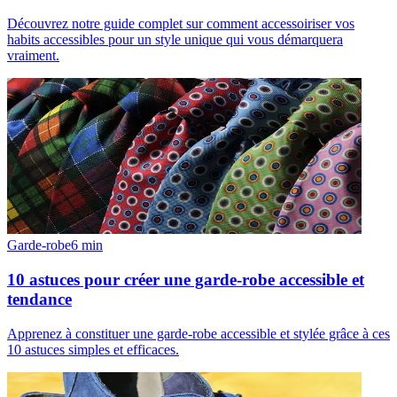
Découvrez notre guide complet sur comment accessoiriser vos
habits accessibles pour un style unique qui vous démarquera
vraiment.
Garde-robe
6
min
10 astuces pour créer une garde-robe accessible et
tendance
Apprenez à constituer une garde-robe accessible et stylée grâce à ces
10 astuces simples et efficaces.