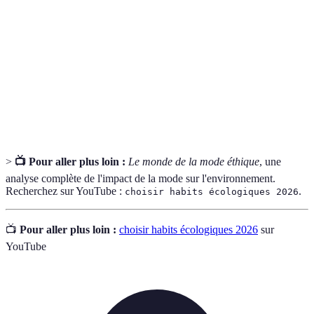
Éthique
des pratiques durables et équitables dans la mode.
Coton
Coton cultivé sans pesticides ni engrais chimiques,
Biologique
offrant un impact environnemental réduit.
Vêtements
Vêtements conçus pour durer, souvent fabriqués à
Durables
partir de matériaux respectueux de l'environnement.
>
📺 Pour aller plus loin :
Le monde de la mode éthique
, une
analyse complète de l'impact de la mode sur l'environnement.
Recherchez sur YouTube :
.
choisir habits écologiques 2026
📺
Pour aller plus loin :
choisir habits écologiques 2026
sur
YouTube