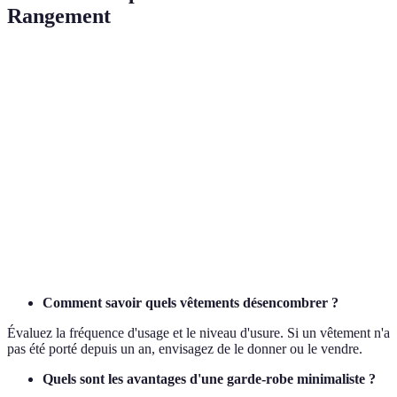
Rangement
Critères
Boîtes à chaussures
Cintres
Tiroirs modulab
Coût
Faible
Moyen
Élevé
Gain de
Modéré
Élevé
Très élevé
place
Accessibilité
Moyenne
Haute
Moyenne
Polyvalence
Faible
Haute
Très élevée
Comment savoir quels vêtements désencombrer ?
Évaluez la fréquence d'usage et le niveau d'usure. Si un vêtement n'a
pas été porté depuis un an, envisagez de le donner ou le vendre.
Quels sont les avantages d'une garde-robe minimaliste ?