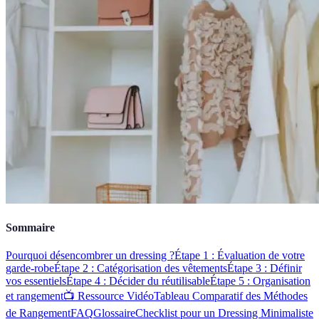
Sommaire
Pourquoi désencombrer un dressing ?
Étape 1 : Évaluation de votre
garde-robe
Étape 2 : Catégorisation des vêtements
Étape 3 : Définir
vos essentiels
Étape 4 : Décider du réutilisable
Étape 5 : Organisation
et rangement
📺 Ressource Vidéo
Tableau Comparatif des Méthodes
de Rangement
FAQ
Glossaire
Checklist pour un Dressing Minimaliste