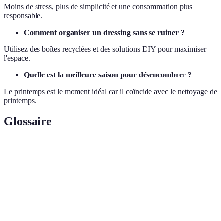
Moins de stress, plus de simplicité et une consommation plus
responsable.
Comment organiser un dressing sans se ruiner ?
Utilisez des boîtes recyclées et des solutions DIY pour maximiser
l'espace.
Quelle est la meilleure saison pour désencombrer ?
Le printemps est le moment idéal car il coïncide avec le nettoyage de
printemps.
Glossaire
Terme
Définition
Vêtement polyvalent et indispensable dans
Essentiel
votre garde-robe.
Style de vie privilégiant la simplicité et la
Minimalisme
réduction de consommation inutile.