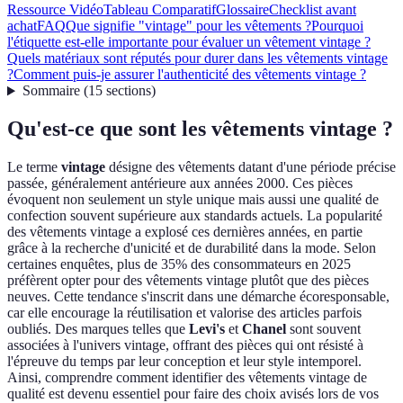
Ressource Vidéo
Tableau Comparatif
Glossaire
Checklist avant
achat
FAQ
Que signifie "vintage" pour les vêtements ?
Pourquoi
l'étiquette est-elle importante pour évaluer un vêtement vintage ?
Quels matériaux sont réputés pour durer dans les vêtements vintage
?
Comment puis-je assurer l'authenticité des vêtements vintage ?
Sommaire
(
15
sections
)
Qu'est-ce que sont les vêtements vintage ?
Le terme
vintage
désigne des vêtements datant d'une période précise
passée, généralement antérieure aux années 2000. Ces pièces
évoquent non seulement un style unique mais aussi une qualité de
confection souvent supérieure aux standards actuels. La popularité
des vêtements vintage a explosé ces dernières années, en partie
grâce à la recherche d'unicité et de durabilité dans la mode. Selon
certaines enquêtes, plus de 35% des consommateurs en 2025
préfèrent opter pour des vêtements vintage plutôt que des pièces
neuves. Cette tendance s'inscrit dans une démarche écoresponsable,
car elle encourage la réutilisation et valorise des articles parfois
oubliés. Des marques telles que
Levi's
et
Chanel
sont souvent
associées à l'univers vintage, offrant des pièces qui ont résisté à
l'épreuve du temps par leur conception et leur style intemporel.
Ainsi, comprendre comment identifier des vêtements vintage de
qualité est devenu essentiel pour faire des choix avisés lors de vos