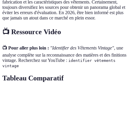
fabrication et les caractéristiques des vêtements. Certainement,
toujours diversifiez les sources pour obtenir un panorama global et
éviter les erreurs d'évaluation. En 2026, être bien informé est plus
que jamais un atout dans ce marché en plein essor.
📺 Ressource Vidéo
📺 Pour aller plus loin :
"Identifier des Vêtements Vintage"
, une
analyse complète sur la reconnaissance des matières et des finitions
vintage. Recherchez sur YouTube :
identifier vêtements
vintage
Tableau Comparatif
Critère
Option A: Labels
Option B: Matières
Optio
Marque connue et
Authenticité
faible
Épaisseur et texture
Coutur
décoloration