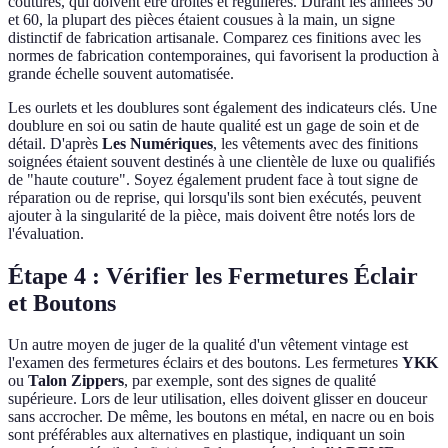
coutures, qui doivent être droites et régulières. Durant les années 50
et 60, la plupart des pièces étaient cousues à la main, un signe
distinctif de fabrication artisanale. Comparez ces finitions avec les
normes de fabrication contemporaines, qui favorisent la production à
grande échelle souvent automatisée.
Les ourlets et les doublures sont également des indicateurs clés. Une
doublure en soi ou satin de haute qualité est un gage de soin et de
détail. D'après
Les Numériques
, les vêtements avec des finitions
soignées étaient souvent destinés à une clientèle de luxe ou qualifiés
de "haute couture". Soyez également prudent face à tout signe de
réparation ou de reprise, qui lorsqu'ils sont bien exécutés, peuvent
ajouter à la singularité de la pièce, mais doivent être notés lors de
l'évaluation.
Étape 4 : Vérifier les Fermetures Éclair
et Boutons
Un autre moyen de juger de la qualité d'un vêtement vintage est
l'examen des fermetures éclairs et des boutons. Les fermetures
YKK
ou
Talon Zippers
, par exemple, sont des signes de qualité
supérieure. Lors de leur utilisation, elles doivent glisser en douceur
sans accrocher. De même, les boutons en métal, en nacre ou en bois
sont préférables aux alternatives en plastique, indiquant un soin