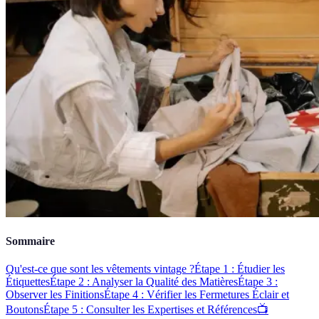
Sommaire
Qu'est-ce que sont les vêtements vintage ?
Étape 1 : Étudier les
Étiquettes
Étape 2 : Analyser la Qualité des Matières
Étape 3 :
Observer les Finitions
Étape 4 : Vérifier les Fermetures Éclair et
Boutons
Étape 5 : Consulter les Expertises et Références
📺