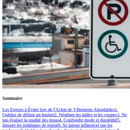
Sommaire
Les Erreurs à Éviter lors de l'Achat de Vêtements Abordables
1.
Oublier de définir un budget
2. Négliger les tailles et les coupes
3. Ne
pas évaluer la qualité des tissus
4. Confondre mode et durabilité
5.
Ignorer les politiques de retour
6. Se laisser influencer par les