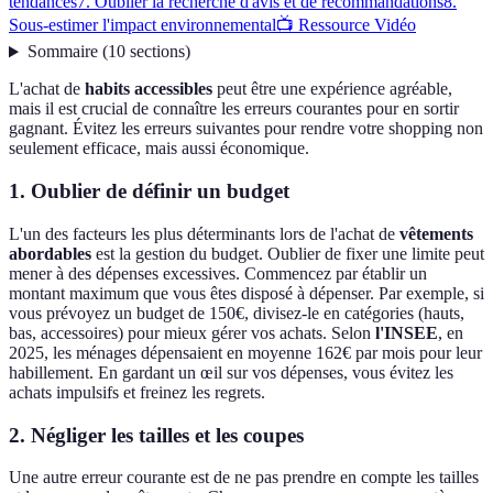
tendances
7. Oublier la recherche d'avis et de recommandations
8.
Sous-estimer l'impact environnemental
📺 Ressource Vidéo
Sommaire
(
10
sections
)
L'achat de
habits accessibles
peut être une expérience agréable,
mais il est crucial de connaître les erreurs courantes pour en sortir
gagnant. Évitez les erreurs suivantes pour rendre votre shopping non
seulement efficace, mais aussi économique.
1. Oublier de définir un budget
L'un des facteurs les plus déterminants lors de l'achat de
vêtements
abordables
est la gestion du budget. Oublier de fixer une limite peut
mener à des dépenses excessives. Commencez par établir un
montant maximum que vous êtes disposé à dépenser. Par exemple, si
vous prévoyez un budget de 150€, divisez-le en catégories (hauts,
bas, accessoires) pour mieux gérer vos achats. Selon
l'INSEE
, en
2025, les ménages dépensaient en moyenne 162€ par mois pour leur
habillement. En gardant un œil sur vos dépenses, vous évitez les
achats impulsifs et freinez les regrets.
2. Négliger les tailles et les coupes
Une autre erreur courante est de ne pas prendre en compte les tailles