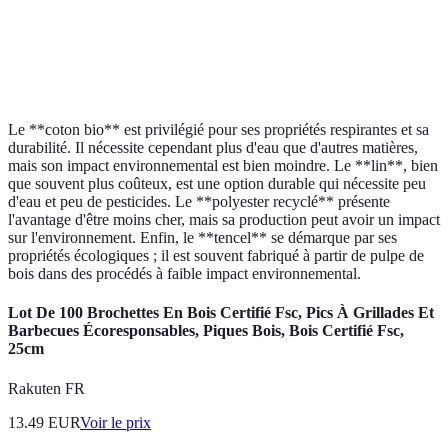
Polyester
Moyen
Moyen
Bas
recyclé
Tencel
Élevé
Faible
Moyen
Le **coton bio** est privilégié pour ses propriétés respirantes et sa
durabilité. Il nécessite cependant plus d'eau que d'autres matières,
mais son impact environnemental est bien moindre. Le **lin**, bien
que souvent plus coûteux, est une option durable qui nécessite peu
d'eau et peu de pesticides. Le **polyester recyclé** présente
l'avantage d'être moins cher, mais sa production peut avoir un impact
sur l'environnement. Enfin, le **tencel** se démarque par ses
propriétés écologiques ; il est souvent fabriqué à partir de pulpe de
bois dans des procédés à faible impact environnemental.
Lot De 100 Brochettes En Bois Certifié Fsc, Pics À Grillades Et
Barbecues Écoresponsables, Piques Bois, Bois Certifié Fsc,
25cm
Rakuten FR
13.49
EUR
Voir le prix