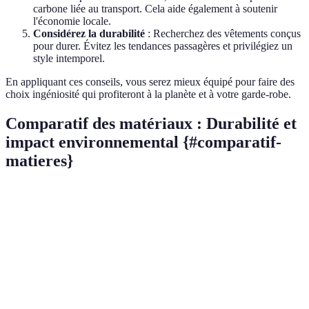
carbone liée au transport. Cela aide également à soutenir
l'économie locale.
Considérez la durabilité
: Recherchez des vêtements conçus
pour durer. Évitez les tendances passagères et privilégiez un
style intemporel.
En appliquant ces conseils, vous serez mieux équipé pour faire des
choix ingéniosité qui profiteront à la planète et à votre garde-robe.
Comparatif des matériaux : Durabilité et
impact environnemental {#comparatif-
matieres}
Matériau
Durabilité
Impact environnemental
Coût
Coton
Élevé
Faible
Moyen
bio
Lin
Très élevé
Très faible
Élevé