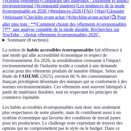
{#choisir-vetements}
Comparatif des matériaux : Durabilité et impact
environnemental {#comparatif-matieres}
Les tendances de la mode
écoresponsable en 2026 {#tendances-2026}
FAQ {#faq}
Glossaire
{#glossaire}
Checklist avant achat {#checklist-avant-achat}
📺 Pour
aller plus loin : **[Comment choisir des vêtements écoresponsables
?]**, une analyse complète de la mode durable. Recherchez sur
YouTube : `choisir vêtements écoresponsables 2026`.
Sommaire
(
8
sections
)
La notion de
habits accessibles écoresponsables
fait référence à
une mode qui allie accessibilité économique et respect de
l'environnement. En 2026, la sensibilisation croissante à l'impact
environnemental de l'industrie textile a conduit à une demande
accrue pour des vêtements produits de manière éthique. Selon une
étude de
l'ADEME
(2025), environ 66 % des consommateurs
français privilégient désormais des marques qui se conforment à des
normes environnementales. Ces vêtements sont souvent fabriqués à
partir de matériaux durables, tout en respectant les principes de
commerce équitable.
Les habits accessibles écoresponsables sont donc non seulement
plus respectueux de notre planète, mais ils contribuent aussi à un
système économique qui favorise des conditions de travail justes
pour les producteurs. Le challenge reste cependant de trouver des
options qui ne compromettent pas le style ou le budget. Dans ce