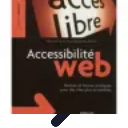
Habits Accessibles
Garde-Robe
Conseils
Mode Sportive
Mode Professionnelle
Mode
Éco-responsable
Habits Accessibles