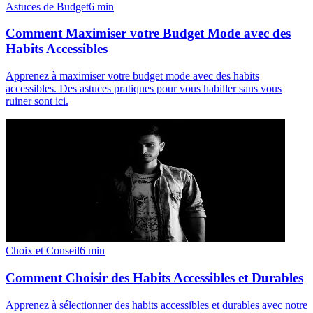
Astuces de Budget
6
min
Comment Maximiser votre Budget Mode avec des
Habits Accessibles
Apprenez à maximiser votre budget mode avec des habits
accessibles. Des astuces pratiques pour vous habiller sans vous
ruiner sont ici.
Choix et Conseil
6
min
Comment Choisir des Habits Accessibles et Durables
Apprenez à sélectionner des habits accessibles et durables avec notre