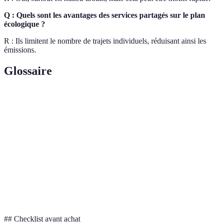
Q : Quels sont les avantages des services partagés sur le plan
écologique ?
R : Ils limitent le nombre de trajets individuels, réduisant ainsi les
émissions.
Glossaire
Terme
Définition
Covoiturage
Partage d'un véhicule privé par plusieurs passagers.
Empreinte
Mesure la quantité de gaz à effet de serre émise par
Carbonne
une activité.
Agence de la transition écologique, organisation
ADEME
française dédiée à la protection de l'environnement.
## Checklist avant achat