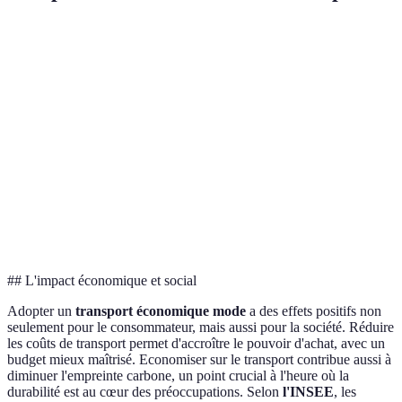
Critère
Livraison Classique
Covoiturage
Retrai
Coût
Élevé
Moyen
Gratuit
Rapidité
Rapide
Moyen
Immédi
Impact
Modéré
Faible
Faible
environnemental
Disponibilité
Haute
Moyenne
Haute
## L'impact économique et social
Adopter un
transport économique mode
a des effets positifs non
seulement pour le consommateur, mais aussi pour la société. Réduire
les coûts de transport permet d'accroître le pouvoir d'achat, avec un
budget mieux maîtrisé. Economiser sur le transport contribue aussi à
diminuer l'empreinte carbone, un point crucial à l'heure où la
durabilité est au cœur des préoccupations. Selon
l'INSEE
, les