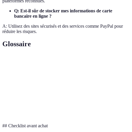
plateformes reconnues.
Q: Est-il sûr de stocker mes informations de carte
bancaire en ligne ?
A: Utilisez des sites sécurisés et des services comme PayPal pour
réduire les risques.
Glossaire
Terme
Définition
SSL
Protocole de sécurisation des échanges en ligne
Technique visant à recueillir des informations
Phishing
personnelles frauduleusement
HTTPS
Version sécurisée du protocole HTTP
## Checklist avant achat