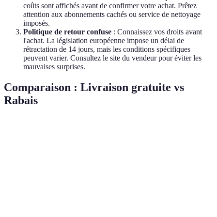
coûts sont affichés avant de confirmer votre achat. Prêtez
attention aux abonnements cachés ou service de nettoyage
imposés.
Politique de retour confuse
: Connaissez vos droits avant
l'achat. La législation européenne impose un délai de
rétractation de 14 jours, mais les conditions spécifiques
peuvent varier. Consultez le site du vendeur pour éviter les
mauvaises surprises.
Comparaison : Livraison gratuite vs
Rabais
Critère
Livraison Gratuite
Rabais Instantané
Progra
Impact
Moindre sur le prix
Réduction directe
Avantag
immédiat
Attrait
Fort
Modéré
Fort
Conditions
Souvent complexes
Souvent simples
Souven