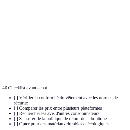
Terme
Définition
Équipements de Protection Individuelle
,
EPI
vêtements de sécurité au travail
Consommation
Pratique de consommation respectueuse de
durable
l'environnement
Coton
Type de coton cultivé sans pesticides pour
biologique
réduire l'impact environnemental
## Checklist avant achat
[ ] Vérifier la conformité du vêtement avec les normes de
sécurité
[ ] Comparer les prix entre plusieurs plateformes
[ ] Rechercher les avis d'autres consommateurs
[ ] S'assurer de la politique de retour de la boutique
[ ] Opter pour des matériaux durables et écologiques