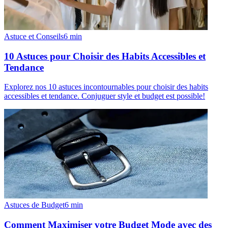
Astuce et Conseils
6
min
10 Astuces pour Choisir des Habits Accessibles et
Tendance
Explorez nos 10 astuces incontournables pour choisir des habits
accessibles et tendance. Conjuguer style et budget est possible!
Astuces de Budget
6
min
Comment Maximiser votre Budget Mode avec des