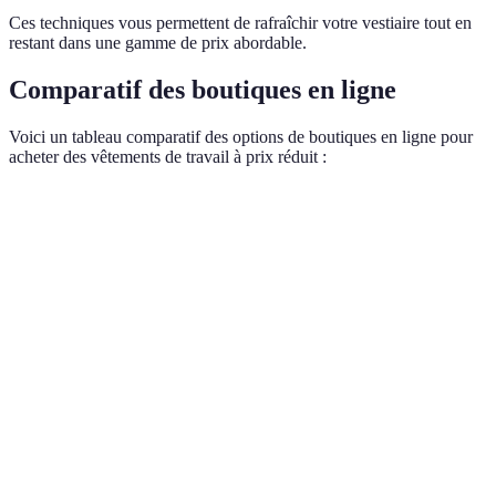
Ces techniques vous permettent de rafraîchir votre vestiaire tout en
restant dans une gamme de prix abordable.
Comparatif des boutiques en ligne
Voici un tableau comparatif des options de boutiques en ligne pour
acheter des vêtements de travail à prix réduit :
Critère
Amazon
Cdiscount
Vêtementpro
Verdict
Variété
Amazon
Large
Modérée
Spécialisée
d'offre
pour vari
Prix
Vêtement
Élevé
Moyen
Bas
moyen
pour prix
Options
Amazon
de
Rapide
Standard
Lente
pour
livraison
livraison