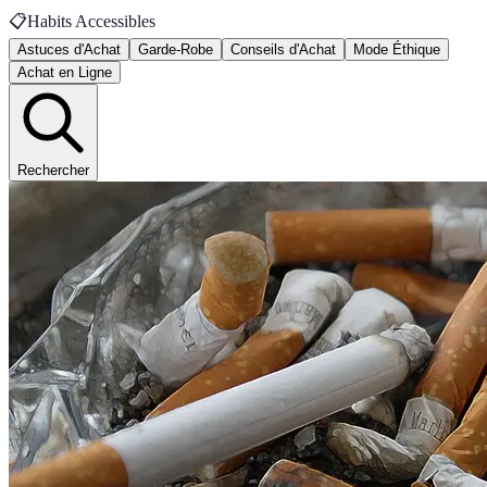
📋
Habits Accessibles
Astuces d'Achat
Garde-Robe
Conseils d'Achat
Mode Éthique
Achat en Ligne
Rechercher