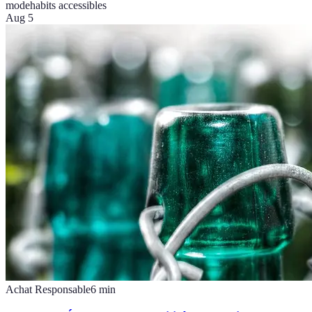
mode
habits accessibles
Aug 5
Achat Responsable
6
min