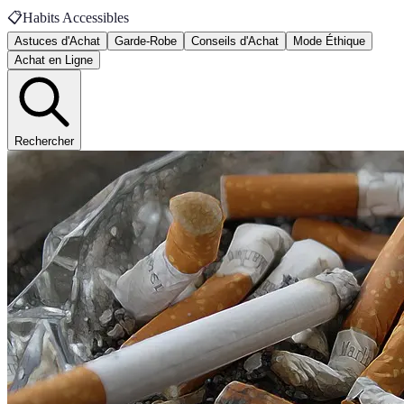
📋
Habits Accessibles
Astuces d'Achat
Garde-Robe
Conseils d'Achat
Mode Éthique
Achat en Ligne
Rechercher