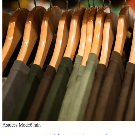
Astuces Mode
6
min