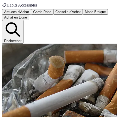
📋
Habits Accessibles
Astuces d'Achat
Garde-Robe
Conseils d'Achat
Mode Éthique
Achat en Ligne
Rechercher