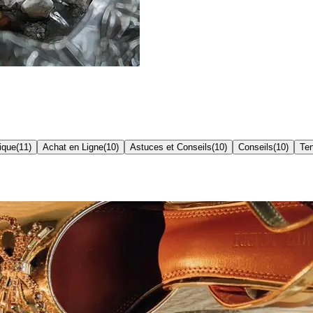
ique
(
11
)
Achat en Ligne
(
10
)
Astuces et Conseils
(
10
)
Conseils
(
10
)
Te