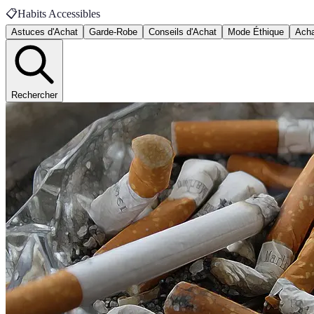
📋
Habits Accessibles
Astuces d'Achat
Garde-Robe
Conseils d'Achat
Mode Éthique
Acha
Rechercher