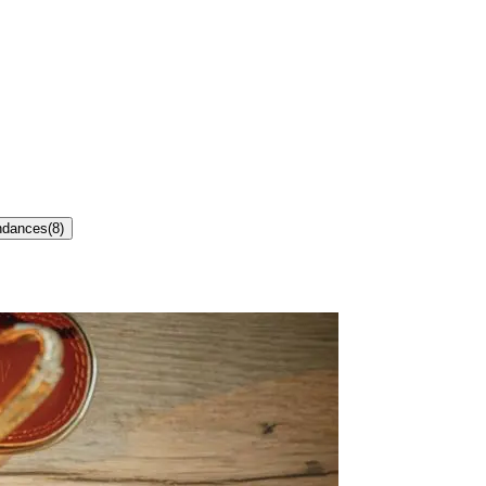
ndances
(
8
)