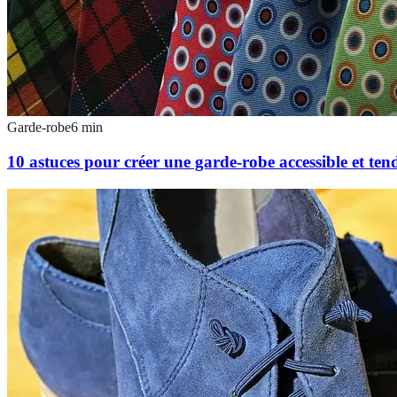
Garde-robe
6
min
10 astuces pour créer une garde-robe accessible et te