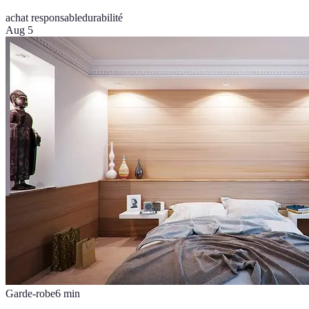
achat responsable
durabilité
Aug 5
Garde-robe
6
min