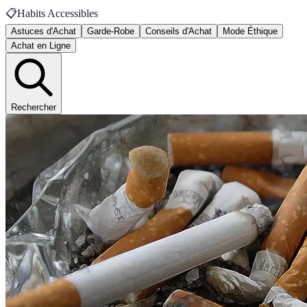
📋
Habits Accessibles
Astuces d'Achat
Garde-Robe
Conseils d'Achat
Mode Éthique
Achat en Ligne
Rechercher