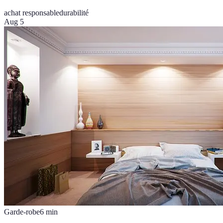
achat responsable
durabilité
Aug 5
Garde-robe
6
min