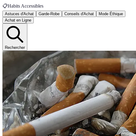
📋
Habits Accessibles
Astuces d'Achat
Garde-Robe
Conseils d'Achat
Mode Éthique
Achat en Ligne
Rechercher