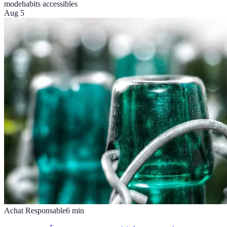
mode
habits accessibles
Aug 5
Achat Responsable
6
min