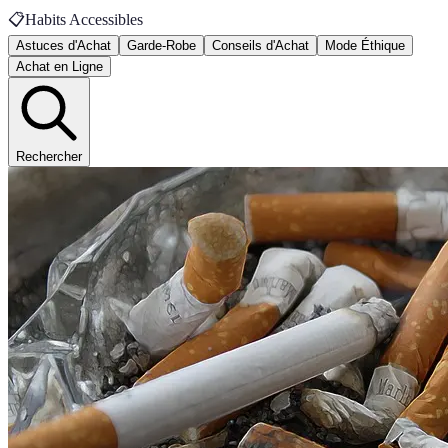
📋
Habits Accessibles
Astuces d'Achat
Garde-Robe
Conseils d'Achat
Mode Éthique
Achat en Ligne
Rechercher